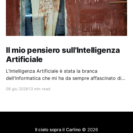
Il mio pensiero sull'Intelligenza
Artificiale
L'Intelligenza Artificiale è stata la branca
dell'Informatica che mi ha da sempre affascinato di
più, anche se non è stata la mia specializzazione. Le
08 giu 2026
13 min read
rivoluzioni degli ultimi anni hanno dato a tutti la
possibilità di vedere applicazioni concrete di
intelligenza artificiale in ogni contesto. Questo da
Il cielo sopra il Carlino
© 2026